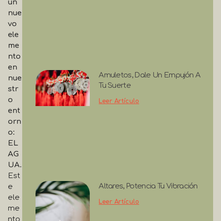
un
nue
vo
ele
me
nto
en
Amuletos, Dale Un Empujón A
nue
Tu Suerte
str
o
Leer Artículo
ent
orn
o:
EL
AG
UA.
Est
Altares, Potencia Tu Vibración
e
ele
Leer Artículo
me
nto